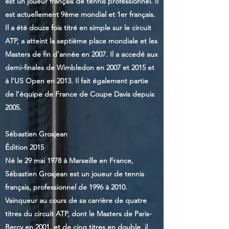
est un joueur français de tennis professionnel. Il
est actuellement 9ème mondial et 1er français.
Il a été douze fois titré en simple sur le circuit
ATP, a atteint la septième place mondiale et les
Masters de fin d’année en 2007. Il a accedé aux
demi-finales de Wimbledon en 2007 et 2015 et
à l’US Open en 2013. Il fait également partie
de l’équipe de France de Coupe Davis depuis
2005.
Sébastien Grosjean
Édition 2015
Né le 29 mai 1978 à Marseille en France,
Sébastien Grosjean est un joueur de tennis
français, professionnel de 1996 à 2010.
Vainqueur au cours de sa carrière de quatre
titres du circuit ATP, dont le Masters de Paris-
Bercy en 2001, et de cinq titres en double, il