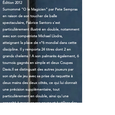
Édition 2012
Surnommé "O le Magicien" par Pete Sempras
en raison de son toucher de balle
spectaculaire, Fabrice Santoro s'est
particulièrement illustré en double, notamment
avec son compatriote Michael Llodra,
atteignant la place de n°6 mondial dans cette
discipline. Il y remporta 24 titres dont 2 en
grands chelems ! A son palmarès également, 6
tournois gagnés en simple et deux Coupes
Davis.Il se distinguait des autres joueurs par
son style de jeu avec sa prise de raquette à
deux mains des deux côtés, ce qui lui donnait
une précision supplémentaire, tout
particulièrement en double, ainsi qu'une
capacité à masquer ses coups et à utiliser des
changements de rythme.